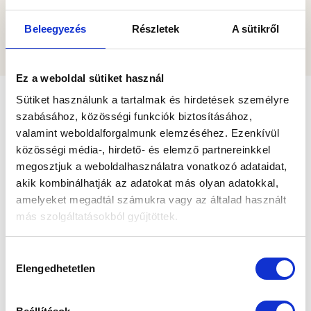
2026 július 2
Beleegyezés
Részletek
A sütikről
Ez a weboldal sütiket használ
Sütiket használunk a tartalmak és hirdetések személyre
szabásához, közösségi funkciók biztosításához,
valamint weboldalforgalmunk elemzéséhez. Ezenkívül
közösségi média-, hirdető- és elemző partnereinkkel
megosztjuk a weboldalhasználatra vonatkozó adataidat,
akik kombinálhatják az adatokat más olyan adatokkal,
amelyeket megadtál számukra vagy az általad használt
más szolgáltatásokból gyűjtöttek.
Az „ÖSSZES ENGEDÉLYEZÉSE” gomb
Hozzájárulás
megnyomásával kifejezett hozzájárulásodat adod az
Elengedhetetlen
kiválasztása
összes süti futtatásához, a „Személyre szabom” gomb
HÍRLEVÉL FELIRATKOZÁS
használatával csak az általad kiválasztott süti kategóriák