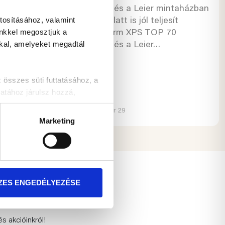
hőszigetelés a Leier mintaházban
tosításához, valamint
Nyomás alatt is jól teljesít
ban ma
inkkel megosztjuk a
Austrotherm XPS TOP 70
 hanem a
kkal, amelyeket megadtál
hőszigetelés a Leier…
 az
iemelt
szes süti futtatásához, a
atához járulsz hozzá,
2025 január 29
Marketing
t!
ZES ENGEDÉLYEZÉSE
TKOZÁS
és akcióinkról!