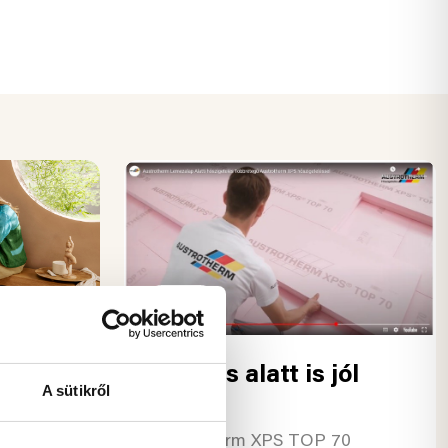
Tipp
Nyomás alatt is jól
aPura
A sütikről
teljesít
nia és
Austrotherm XPS TOP 70