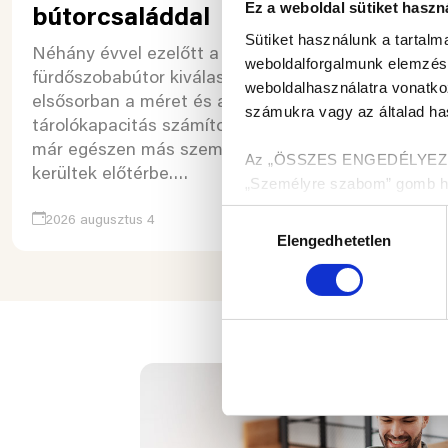
Ez a weboldal sütiket haszn
bútorcsaláddal
válik
Sütiket használunk a tartal
Néhány évvel ezelőtt a
A fürdős
weboldalforgalmunk elemzésé
fürdőszobabútor kiválasztásánál
csupán a 
weboldalhasználatra vonatko
elsősorban a méret és a
hanem a p
számukra vagy az általad has
tárolókapacitás számított. Ma
egyik leg
már egészen más szempontok
Az „ÖSSZES ENGEDÉLYEZÉSE”
kerültek előtérbe….
„Személyre szabom” gomb hasz
melyekről a Részletek megjel
Hozzájárulás
2026 augusztus 4
2026 júniu
Elengedhetetlen
kiválasztása
Munkánk megkönnyítése ér