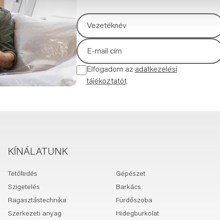
Elfogadom az
adatkezelési
tájékoztatót
KÍNÁLATUNK
Tetőfedés
Gépészet
Szigetelés
Barkács
Ragasztástechnika
Fürdőszoba
Szerkezeti anyag
Hidegburkolat