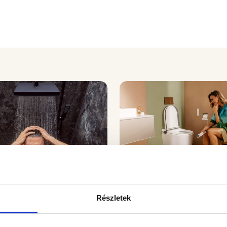
Tipp
ohe Pulsify E:
Hansgrohe Lav
Részletek
 a zuhanyzás
Element: a higié
 feltöltődéssé
a komfort új