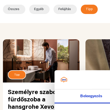
Összes
Egyéb
Felújítás
Tipp
Tipp
Tipp
Személyre szabott
Hansgr
Beleegyezés
fürdőszoba a
amikor
hansgrohe Xevolos E
valódi