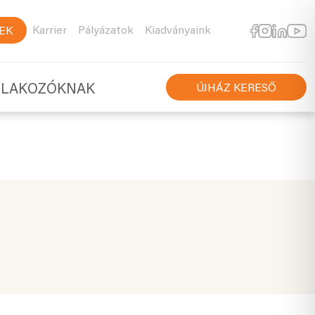
Karrier
Pályázatok
Kiadványaink
EK
TLAKOZÓKNAK
ÚJHÁZ KERESŐ