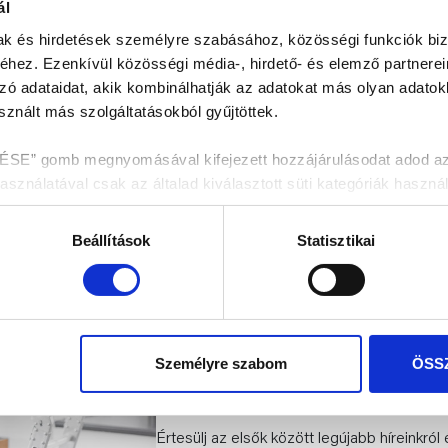
ál
dimenziója
mak és hirdetések személyre szabásához, közösségi funkciók biz
zoba ma már nem
A modern fürdőszobák
hez. Ezenkívül közösségi média-, hirdető- és elemző partnere
napi rutinok helyszíne,
már nemcsak a design,
zó adataidat, akik kombinálhatják az adatokat más olyan adato
ihenés és a feltöltődés
higiénia, a kényelem és
znált más szolgáltatásokból gyűjtöttek.
fontosabb tere az…
intelligens funkciók is k
szerepet…
 gomb megnyomásával kifejezett hozzájárulásodat adod az ös
nálatával csak az általad kiválasztott süti kategóriák használ
enítése fül alatt tájékozódhatsz.
s 26
2026 június 26
Beállítások
Statisztikai
dekében kérjük válaszd az „ÖSSZES ENGEDÉLYEZÉSE” gombo
Személyre szabom
ÖSS
HÍRLEVÉL FELIRA
Értesülj az elsők között legújabb híreinkról 