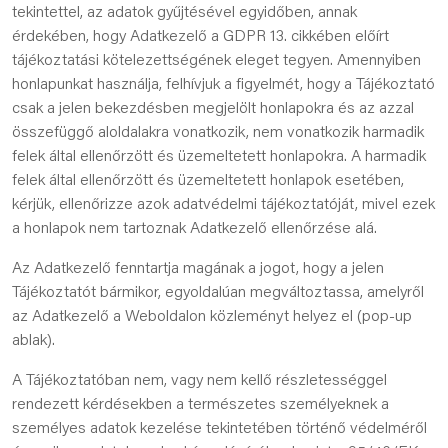
tekintettel, az adatok gyűjtésével egyidőben, annak
érdekében, hogy Adatkezelő a GDPR 13. cikkében előírt
tájékoztatási kötelezettségének eleget tegyen. Amennyiben
honlapunkat használja, felhívjuk a figyelmét, hogy a Tájékoztató
csak a jelen bekezdésben megjelölt honlapokra és az azzal
összefüggő aloldalakra vonatkozik, nem vonatkozik harmadik
felek által ellenőrzött és üzemeltetett honlapokra. A harmadik
felek által ellenőrzött és üzemeltetett honlapok esetében,
kérjük, ellenőrizze azok adatvédelmi tájékoztatóját, mivel ezek
a honlapok nem tartoznak Adatkezelő ellenőrzése alá.
Az Adatkezelő fenntartja magának a jogot, hogy a jelen
Tájékoztatót bármikor, egyoldalúan megváltoztassa, amelyről
az Adatkezelő a Weboldalon közleményt helyez el (pop-up
ablak).
A Tájékoztatóban nem, vagy nem kellő részletességgel
rendezett kérdésekben a természetes személyeknek a
személyes adatok kezelése tekintetében történő védelméről