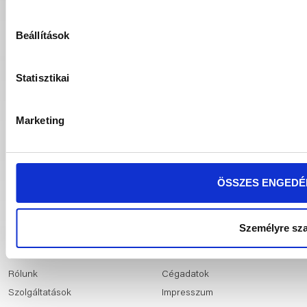
Beállítások
Statisztikai
KÍNÁLATUNK
Tetőfedés
Gépészet
Marketing
Szigetelés
Barkács
Ragasztástechnika
Fürdőszoba
Szerkezeti anyag
Hidegburkolat
ÖSSZES ENGEDÉ
Nyílászárók
Melegburkolat
Kert
Térkő
Személyre sz
ÚJHÁZ
INFORMÁCIÓK
Rólunk
Cégadatok
Szolgáltatások
Impresszum