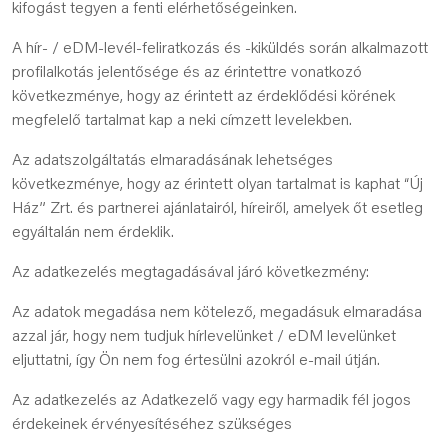
kifogást tegyen a fenti elérhetőségeinken.
A hír- / eDM-levél-feliratkozás és -kiküldés során alkalmazott
profilalkotás jelentősége és az érintettre vonatkozó
következménye, hogy az érintett az érdeklődési körének
megfelelő tartalmat kap a neki címzett levelekben.
Az adatszolgáltatás elmaradásának lehetséges
következménye, hogy az érintett olyan tartalmat is kaphat “Új
Ház” Zrt. és partnerei ajánlatairól, híreiről, amelyek őt esetleg
egyáltalán nem érdeklik.
Az adatkezelés megtagadásával járó következmény:
Az adatok megadása nem kötelező, megadásuk elmaradása
azzal jár, hogy nem tudjuk hírlevelünket / eDM levelünket
eljuttatni, így Ön nem fog értesülni azokról e-mail útján.
Az adatkezelés az Adatkezelő vagy egy harmadik fél jogos
érdekeinek érvényesítéséhez szükséges