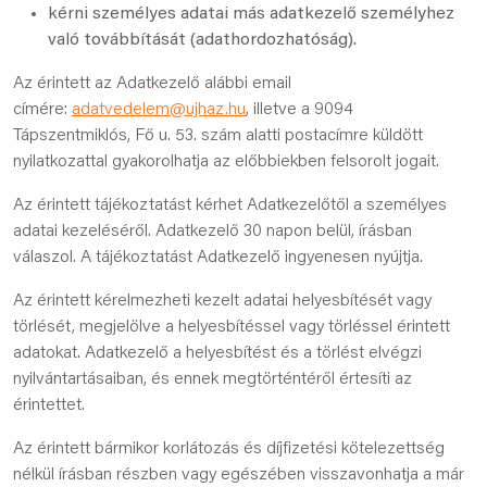
kérni személyes adatai más adatkezelő személyhez
való továbbítását (adathordozhatóság).
Az érintett az Adatkezelő alábbi email
címére:
adatvedelem@ujhaz.hu
, illetve a 9094
Tápszentmiklós, Fő u. 53. szám alatti postacímre küldött
nyilatkozattal gyakorolhatja az előbbiekben felsorolt jogait.
Az érintett tájékoztatást kérhet Adatkezelőtől a személyes
adatai kezeléséről. Adatkezelő 30 napon belül, írásban
válaszol. A tájékoztatást Adatkezelő ingyenesen nyújtja.
Az érintett kérelmezheti kezelt adatai helyesbítését vagy
törlését, megjelölve a helyesbítéssel vagy törléssel érintett
adatokat. Adatkezelő a helyesbítést és a törlést elvégzi
nyilvántartásaiban, és ennek megtörténtéről értesíti az
érintettet.
Az érintett bármikor korlátozás és díjfizetési kötelezettség
nélkül írásban részben vagy egészében visszavonhatja a már