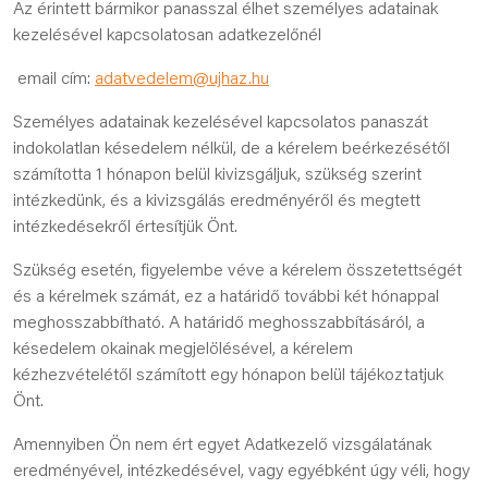
Az érintett bármikor panasszal élhet személyes adatainak
kezelésével kapcsolatosan adatkezelőnél
email cím:
adatvedelem@ujhaz.hu
Személyes adatainak kezelésével kapcsolatos panaszát
indokolatlan késedelem nélkül, de a kérelem beérkezésétől
számította 1 hónapon belül kivizsgáljuk, szükség szerint
intézkedünk, és a kivizsgálás eredményéről és megtett
intézkedésekről értesítjük Önt.
Szükség esetén, figyelembe véve a kérelem összetettségét
és a kérelmek számát, ez a határidő további két hónappal
meghosszabbítható. A határidő meghosszabbításáról, a
késedelem okainak megjelölésével, a kérelem
kézhezvételétől számított egy hónapon belül tájékoztatjuk
Önt.
Amennyiben Ön nem ért egyet Adatkezelő vizsgálatának
eredményével, intézkedésével, vagy egyébként úgy véli, hogy