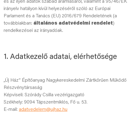
és az ilyen adatok szabad áramlásáról, valamint a 95/46/EK
irányelv hatályon kívül helyezéséről szóló az Európai
Parlament és a Tanács (EU) 2016/679 Rendeletének (a
továbbiakban:
általános adatvédelmi rendelet
)
rendelkezései az irányadóak.
1. Adatkezelő adatai, elérhetősége
„Új Ház” Építőanyag Nagykereskedelmi Zártkörűen Működő
Részvénytársaság
Képviseli: Szórády Csilla vezérigazgató
Székhely: 9094 Tápszentmiklós, Fő u. 53.
E-mail:
adatvedelem@ujhaz.hu