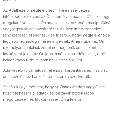
kiterjed.
Az Adatkezelő megfelelő technikai és szervezési
intézkedésekkel védi az Ön személyes adatait. Célunk, hogy
megakadályozzuk az Ön adatainak elvesztését, manipulálását
vagy jogosulatlan hozzáférését. Az ilyen intézkedéseket
rendszeresen ellenőrizzük és frissítjük, hogy megfeleljenek a
legújabb technológiai fejleményeknek. Amennyiben az Ön
személyes adatainak védelme megsérül, és ez jelentős
kockázatot jelent az Ön jogaira nézve, haladéktalanul, erről
haladéktalanul, de 72 órán belül értesítjük Önt.
Adatkezelő folyamatosan ellenőrzi, karbantartja és frissíti az
adatkezeléshez használt rendszereit, szoftvereit.
Felhívjuk figyelmét arra, hogy az Önnek átadott vagy Önnel
közölt felhasználói adatok és jelszavak biztonságos
megőrzéséért és titoktartásáért Ön a felelős.