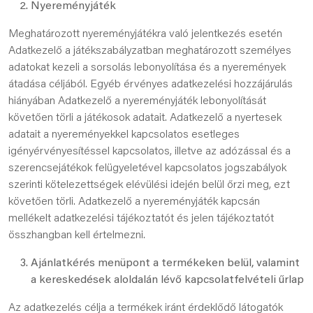
Nyereményjáték
Meghatározott nyereményjátékra való jelentkezés esetén
Adatkezelő a játékszabályzatban meghatározott személyes
adatokat kezeli a sorsolás lebonyolítása és a nyeremények
átadása céljából. Egyéb érvényes adatkezelési hozzájárulás
hiányában Adatkezelő a nyereményjáték lebonyolítását
követően törli a játékosok adatait. Adatkezelő a nyertesek
adatait a nyereményekkel kapcsolatos esetleges
igényérvényesítéssel kapcsolatos, illetve az adózással és a
szerencsejátékok felügyeletével kapcsolatos jogszabályok
szerinti kötelezettségek elévülési idején belül őrzi meg, ezt
követően törli. Adatkezelő a nyereményjáték kapcsán
mellékelt adatkezelési tájékoztatót és jelen tájékoztatót
összhangban kell értelmezni.
Ajánlatkérés menüpont a termékeken belül, valamint
a kereskedések aloldalán lévő kapcsolatfelvételi űrlap
Az adatkezelés célja a termékek iránt érdeklődő látogatók