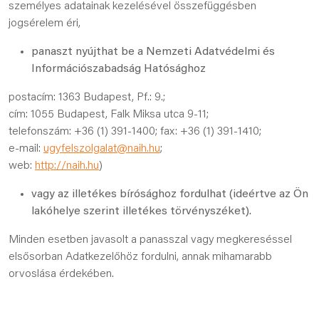
személyes adatainak kezelésével összefüggésben
jogsérelem éri,
panaszt nyújthat be a Nemzeti Adatvédelmi és
Információszabadság Hatósághoz
postacím: 1363 Budapest, Pf.: 9.;
cím: 1055 Budapest, Falk Miksa utca 9-11;
telefonszám: +36 (1) 391-1400; fax: +36 (1) 391-1410;
e-mail:
ugyfelszolgalat@naih.hu
;
web:
http://naih.hu
)
vagy az illetékes bírósághoz fordulhat (ideértve az Ön
lakóhelye szerint illetékes törvényszéket).
Minden esetben javasolt a panasszal vagy megkereséssel
elsősorban Adatkezelőhöz fordulni, annak mihamarabb
orvoslása érdekében.