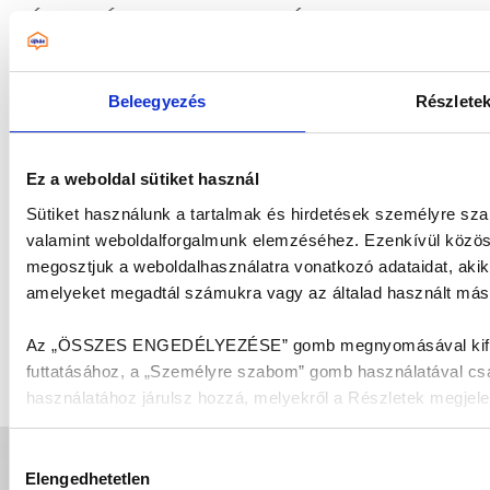
HÍRLEVÉL FELIRATKOZÁS
Értesülj az elsők között legújabb híreinkról és akcióinkról!
Beleegyezés
Részlete
Ez a weboldal sütiket használ
Sütiket használunk a tartalmak és hirdetések személyre sza
valamint weboldalforgalmunk elemzéséhez. Ezenkívül közöss
megosztjuk a weboldalhasználatra vonatkozó adataidat, akik
amelyeket megadtál számukra vagy az általad használt más s
Elfogadom az
adatkezelési
Az „ÖSSZES ENGEDÉLYEZÉSE” gomb megnyomásával kifejez
FELIRATKOZOM!
tájékoztatót
futtatásához, a „Személyre szabom” gomb használatával csak 
használatához járulsz hozzá, melyekről a Részletek megjelení
Munkánk megkönnyítése érdekében kérjük válaszd az „
Hozzájárulás
Elengedhetetlen
kiválasztása