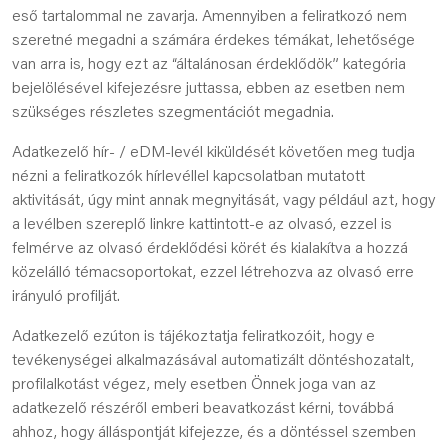
eső tartalommal ne zavarja. Amennyiben a feliratkozó nem
szeretné megadni a számára érdekes témákat, lehetősége
van arra is, hogy ezt az “általánosan érdeklődök” kategória
bejelölésével kifejezésre juttassa, ebben az esetben nem
szükséges részletes szegmentációt megadnia.
Adatkezelő hír- / eDM-levél kiküldését követően meg tudja
nézni a feliratkozók hírlevéllel kapcsolatban mutatott
aktivitását, úgy mint annak megnyitását, vagy például azt, hogy
a levélben szereplő linkre kattintott-e az olvasó, ezzel is
felmérve az olvasó érdeklődési körét és kialakítva a hozzá
közelálló témacsoportokat, ezzel létrehozva az olvasó erre
irányuló profilját.
Adatkezelő ezúton is tájékoztatja feliratkozóit, hogy e
tevékenységei alkalmazásával automatizált döntéshozatalt,
profilalkotást végez, mely esetben Önnek joga van az
adatkezelő részéről emberi beavatkozást kérni, továbbá
ahhoz, hogy álláspontját kifejezze, és a döntéssel szemben