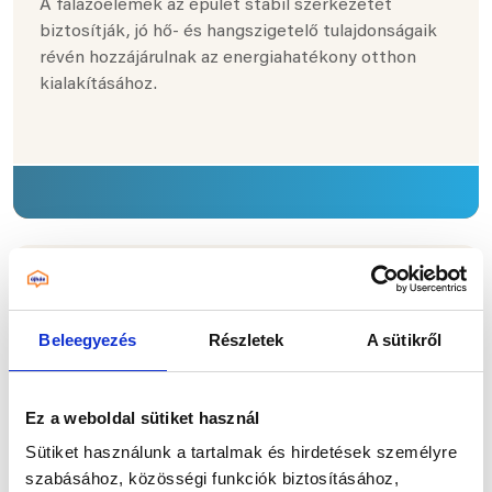
A falazóelemek az épület stabil szerkezetét
biztosítják, jó hő- és hangszigetelő tulajdonságaik
révén hozzájárulnak az energiahatékony otthon
kialakításához.
Kémény
A modern kéményrendszerek biztonságos
Beleegyezés
Részletek
A sütikről
füstgázelvezetést és kiváló huzathatást
biztosítanak, alkalmazkodva a mai korszerű
fűtéstechnikai igényekhez.
Ez a weboldal sütiket használ
Sütiket használunk a tartalmak és hirdetések személyre
szabásához, közösségi funkciók biztosításához,