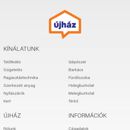
KÍNÁLATUNK
Tetőfedés
Gépészet
Szigetelés
Barkács
Ragasztástechnika
Fürdőszoba
Szerkezeti anyag
Hidegburkolat
Nyílászárók
Melegburkolat
Kert
Térkő
ÚJHÁZ
INFORMÁCIÓK
Rólunk
Cégadatok