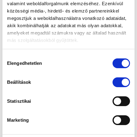
valamint weboldalforgalmunk elemzéséhez. Ezenkívül
közösségi média-, hirdető- és elemző partnereinkkel
megosztjuk a weboldalhasználatra vonatkozó adataidat,
akik kombinálhatják az adatokat más olyan adatokkal,
Beton és habarcs alapanyag
amelyeket megadtál számukra vagy az általad használt
más szolgáltatásokból gyűjtöttek.
A beton erős, időtálló szerkezeti anyag alapozáshoz
és teherhordáshoz, a habarcs pedig falazóelemek
Az „ÖSSZES ENGEDÉLYEZÉSE” gomb
Hozzájárulás
kötésére és felületsimításra szolgál, tartós kötést
megnyomásával kifejezett hozzájárulásodat adod az
Elengedhetetlen
kiválasztása
ad.
összes süti futtatásához, a „Személyre szabom” gomb
használatával csak az általad kiválasztott süti kategóriák
Beállítások
használatához járulsz hozzá, melyekről a Részletek
megjelenítése fül alatt tájékozódhatsz.
Statisztikai
Munkánk megkönnyítése érdekében kérjük válaszd az
„ÖSSZES ENGEDÉLYEZÉSE” gombot!
Marketing
KERESKEDÉSEINK