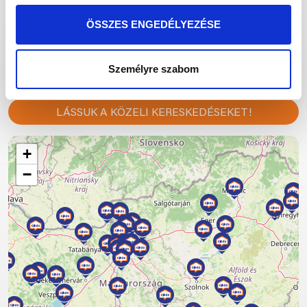
Add meg az irányítószámot vagy a település nevét, melynek
ÖSSZES ENGEDÉLYEZÉSE
közelében szakkereskedést keresel:
Személyre szabom
LÁSSUK A KÖZELI KERESKEDÉSEKET!
+
−