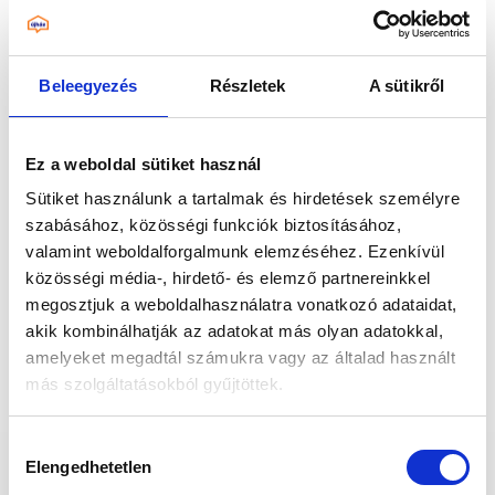
Beleegyezés
Részletek
A sütikről
Hő- és hangszigetelés
A hő- és hangszigetelés javítja az otthon
Ez a weboldal sütiket használ
komfortját: csökkenti az energiaveszteséget,
mérsékli a zajt és hozzájárul a kellemes, nyugodt
Sütiket használunk a tartalmak és hirdetések személyre
élettérhez.
szabásához, közösségi funkciók biztosításához,
valamint weboldalforgalmunk elemzéséhez. Ezenkívül
közösségi média-, hirdető- és elemző partnereinkkel
megosztjuk a weboldalhasználatra vonatkozó adataidat,
akik kombinálhatják az adatokat más olyan adatokkal,
amelyeket megadtál számukra vagy az általad használt
más szolgáltatásokból gyűjtöttek.
Az „ÖSSZES ENGEDÉLYEZÉSE” gomb
Hozzájárulás
KERESKEDÉSEINK
megnyomásával kifejezett hozzájárulásodat adod az
Elengedhetetlen
kiválasztása
összes süti futtatásához, a „Személyre szabom” gomb