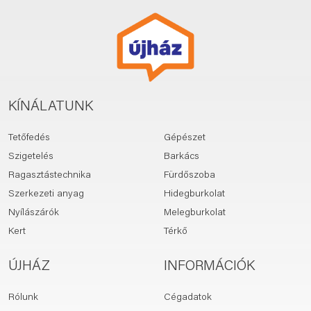
KÍNÁLATUNK
Tetőfedés
Gépészet
Szigetelés
Barkács
Ragasztástechnika
Fürdőszoba
Szerkezeti anyag
Hidegburkolat
Nyílászárók
Melegburkolat
Kert
Térkő
ÚJHÁZ
INFORMÁCIÓK
Rólunk
Cégadatok