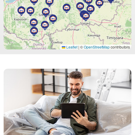
Leaflet
|
©
OpenStreetMap
contributors