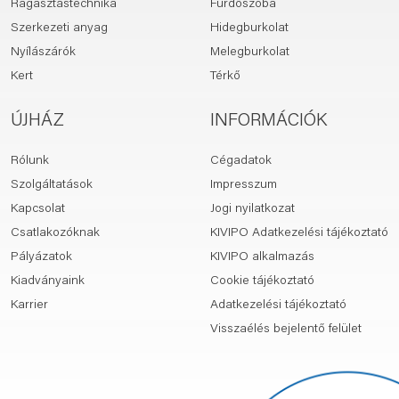
Ragasztástechnika
Fürdőszoba
Szerkezeti anyag
Hidegburkolat
Nyílászárók
Melegburkolat
Kert
Térkő
ÚJHÁZ
INFORMÁCIÓK
Rólunk
Cégadatok
Szolgáltatások
Impresszum
Kapcsolat
Jogi nyilatkozat
Csatlakozóknak
KIVIPO Adatkezelési tájékoztató
Pályázatok
KIVIPO alkalmazás
Kiadványaink
Cookie tájékoztató
Karrier
Adatkezelési tájékoztató
Visszaélés bejelentő felület