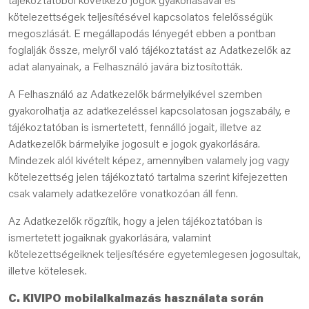
tájékoztatóból következő jogok gyakorlásával és
kötelezettségek teljesítésével kapcsolatos felelősségük
megoszlását. E megállapodás lényegét ebben a pontban
foglalják össze, melyről való tájékoztatást az Adatkezelők az
adat alanyainak, a Felhasználó javára biztosították.
A Felhasználó az Adatkezelők bármelyikével szemben
gyakorolhatja az adatkezeléssel kapcsolatosan jogszabály, e
tájékoztatóban is ismertetett, fennálló jogait, illetve az
Adatkezelők bármelyike jogosult e jogok gyakorlására.
Mindezek alól kivételt képez, amennyiben valamely jog vagy
kötelezettség jelen tájékoztató tartalma szerint kifejezetten
csak valamely adatkezelőre vonatkozóan áll fenn.
Az Adatkezelők rögzítik, hogy a jelen tájékoztatóban is
ismertetett jogaiknak gyakorlására, valamint
kötelezettségeiknek teljesítésére egyetemlegesen jogosultak,
illetve kötelesek.
C. KIVIPO mobilalkalmazás használata során