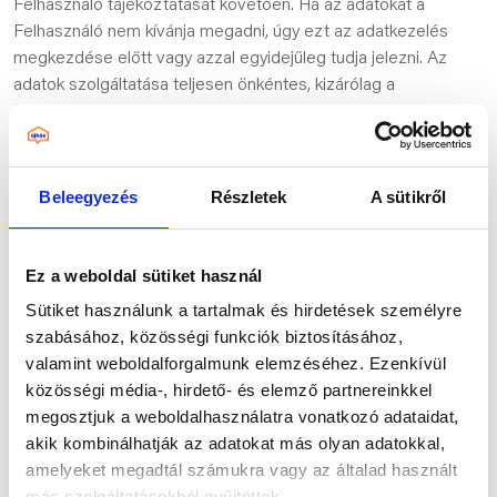
Felhasználó tájékoztatását követően. Ha az adatokat a
Felhasználó nem kívánja megadni, úgy ezt az adatkezelés
megkezdése előtt vagy azzal egyidejűleg tudja jelezni. Az
adatok szolgáltatása teljesen önkéntes, kizárólag a
Felhasználó részére készülő megrendelések beazonosítását
szolgálja.
Beleegyezés
Részletek
A sütikről
4. Az adatokhoz történő hozzáférés,
tárolás
Ez a weboldal sütiket használ
Sütiket használunk a tartalmak és hirdetések személyre
szabásához, közösségi funkciók biztosításához,
Közös Adatkezelők különös gondot fordítanak arra, hogy a
valamint weboldalforgalmunk elemzéséhez. Ezenkívül
felvett, megadott adatokhoz kizárólag az adott feladat
közösségi média-, hirdető- és elemző partnereinkkel
ellátásáért felelős szervezeti egységek jogosultsággal
megosztjuk a weboldalhasználatra vonatkozó adataidat,
rendelkező munkatársai, megbízottjai, adott esetben
akik kombinálhatják az adatokat más olyan adatokkal,
adatfeldolgozói férjenek hozzá.
amelyeket megadtál számukra vagy az általad használt
más szolgáltatásokból gyűjtöttek.