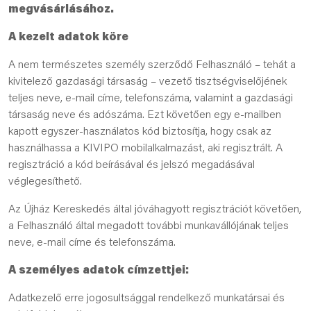
megvásárlásához.
A kezelt adatok k
ö
re
A nem természetes személy szerződő Felhasználó – tehát a
kivitelező gazdasági társaság – vezető tisztségviselőjének
teljes neve, e-mail címe, telefonszáma, valamint a gazdasági
társaság neve és adószáma. Ezt követően egy e-mailben
kapott egyszer-használatos kód biztosítja, hogy csak az
használhassa a KIVIPO mobilalkalmazást, aki regisztrált. A
regisztráció a kód beírásával és jelszó megadásával
véglegesíthető.
Az Újház Kereskedés által jóváhagyott regisztrációt követően,
a Felhasználó által megadott további munkavállójának teljes
neve, e-mail címe és telefonszáma.
A személyes adatok címzettjei:
Adatkezelő erre jogosultsággal rendelkező munkatársai és