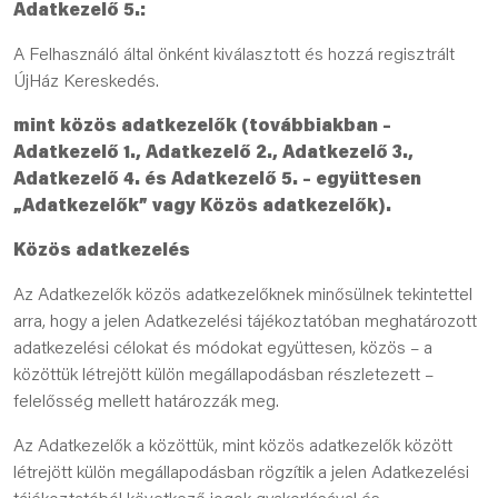
Adatkezelő 5.:
A Felhasználó által önként kiválasztott és hozzá regisztrált
ÚjHáz Kereskedés.
mint k
ö
z
ö
s adatkezelők (továbbiakban –
Adatkezelő 1., Adatkezelő 2., Adatkezelő 3.,
Adatkezelő 4. és Adatkezelő 5. – együttesen
„Adatkezelők” vagy Közös adatkezelők).
Közös adatkezelés
Az Adatkezelők közös adatkezelőknek minősülnek tekintettel
arra, hogy a jelen Adatkezelési tájékoztatóban meghatározott
adatkezelési célokat és módokat együttesen, közös – a
közöttük létrejött külön megállapodásban részletezett –
felelősség mellett határozzák meg.
Az Adatkezelők a közöttük, mint közös adatkezelők között
létrejött külön megállapodásban rögzítik a jelen Adatkezelési