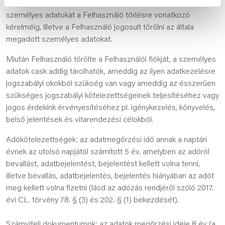
Közös Adatkezelők a jelen tájékoztatóban megjelölt
személyes adatokat a Felhasználó törlésre vonatkozó
kérelméig, illetve a Felhasználó jogosult törölni az általa
megadott személyes adatokat.
Miután Felhasználó törölte a Felhasználói fiókját, a személyes
adatok cask addig tárolhatók, ameddig az ilyen adatkezelésre
jogszabályi okokból szükség van vagy ameddig az ésszerűen
szükséges jogszabályi kötelezettségeinek teljesítéséhez vagy
jogos érdekink érvényesítéséhez pl. igénykezelés, könyvelés,
belső jelentések és vitarendezési célokból.
Adókötelezettségek: az adatmegőrzési idő annak a naptári
évnek az utolsó napjától számított 5 év, amelyben az adóról
bevallást, adatbejelentést, bejelentést kellett volna tenni,
illetve bevallás, adatbejelentés, bejelentés hiányában az adót
meg kellett volna fizetni (lásd az adózás rendjéről szóló 2017.
évi CL. törvény 78. § (3) és 202. § (1) bekezdését).
Számviteli dokumentumok: az adatok megőrzési ideje 8 év (a