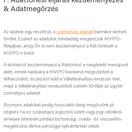
F. Adattörlési eljárás kezdeményezés
& Adatmegőrzés
Az adatok egy részét pl. a
személyes adatait
bármikor kérheti
törölni. Ezeket az adatokat mindaddig megőrizzük KIVIPO-
fiókjában, amíg Ön el nem kezdeményezi a fiók törlését a
KIVIPO-n belül.
A kivitelező kezdeményezi a fióktörlést a megfelelő menüpont
alatt, ennek hatására a KIVIPO backend megszünteti a
felhasználót, és jelzést küld a Vállaltirányítási rendszer felé,
majd a Vállaltirányítási rendszerből szintén töröljük az ügyfél
személyes adatait.
Bizonyos adatokat pedig hosszabb ideig megőrzünk pl.
cégnév, ha ez szükséges jogszerű üzleti vagy jogi célokból,
amelyek lehetnek például biztonsági, csalás- és visszaélés-
megelőzési, illetve pénzügyi nyilvántartási célok.