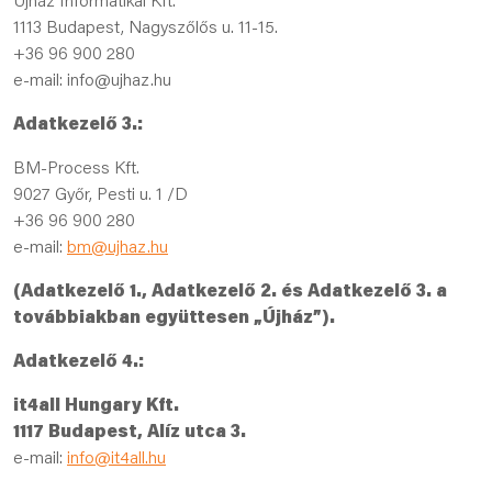
Újház Informatikai Kft.
1113 Budapest, Nagyszőlős u. 11-15.
+36 96 900 280
e-mail: info@ujhaz.hu
Adatkezelő 3.:
BM-Process Kft.
9027 Győr, Pesti u. 1 /D
+36 96 900 280
e-mail:
bm@ujhaz.hu
(Adatkezelő 1., Adatkezelő 2. és Adatkezelő 3. a
továbbiakban együttesen „Újház”).
Adatkezelő 4.:
it4all Hungary Kft.
1117 Budapest, Alíz utca 3.
e-mail:
info@it4all.hu