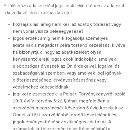
A különböző adatkezelési jogalapok tekintetében az adatokat
a következő időszakokban kezeljük:
hozzájárulás: amíg nem kéri az adatok törlését vagy
nem vonja vissza beleeegyezését
jogos érdek: amíg nem kifogásolja személyes
adatainak a megadott célra történő kezelését, kivéve,
ha bizonyítjuk, hogy az adatkezelést olyan
kényszerítő erejű jogos okok indokolják, amelyek
elsőbbséget élveznek az Ön érdekeivel, jogaival és
szabadságaival szemben, vagy amelyek jogi igények
előterjesztéséhez, érvényesítéseséhez vagy
védelméhez kapcsolódnak.
jogi kötelezettségek: a Polgári Törvénykönyvről szóló
2013. évi V. törvény 6:22 §-ának megfelelően a
szerződés megszűnését követően 5 évig kezeljük az
Önnel kötött szerződésből eredő követelések és
jogok érvényesítéséhez szükséges adatokat. A
számviteli kötelezettség teljesítése céljából a