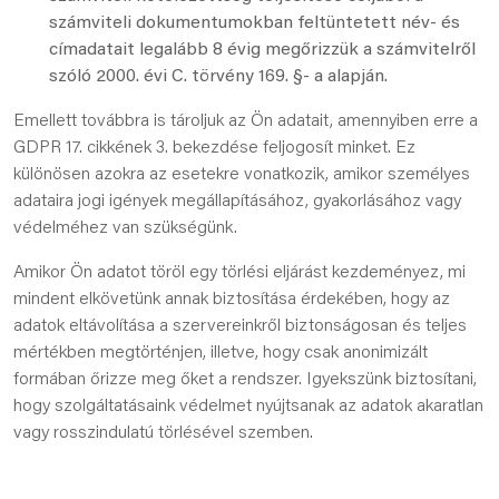
számviteli dokumentumokban feltüntetett név- és
címadatait legalább 8 évig megőrizzük a számvitelről
szóló 2000. évi C. törvény 169. §- a alapján.
Emellett továbbra is tároljuk az Ön adatait, amennyiben erre a
GDPR 17. cikkének 3. bekezdése feljogosít minket. Ez
különösen azokra az esetekre vonatkozik, amikor személyes
adataira jogi igények megállapításához, gyakorlásához vagy
védelméhez van szükségünk.
Amikor Ön adatot töröl egy törlési eljárást kezdeményez, mi
mindent elkövetünk annak biztosítása érdekében, hogy az
adatok eltávolítása a szervereinkről biztonságosan és teljes
mértékben megtörténjen, illetve, hogy csak anonimizált
formában őrizze meg őket a rendszer. Igyekszünk biztosítani,
hogy szolgáltatásaink védelmet nyújtsanak az adatok akaratlan
vagy rosszindulatú törlésével szemben.