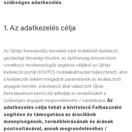
szükséges adatkezelés
1. Az adatkezelés célja
Az ÚjHáz Kereskedés termékei iránt érdeklődő kivitelező
gazdasági társaság részére, az építőanyag beszerzésre
vonatkozó tevékenységük segítése céljából az ÚjHáz
kivitelezői portál (KIVIPO) mobilalkalmazást fejlesztetett, ahol
a kivitelezők önként megadott paraméterek és kiválasztott
anyagok mentén, a kivitelező által választott Újház
Kereskedésen keresztül adhatják le rendelésüket a
szükséges anyagok megrendelésére / vásárlására.
Az
adatkezelés célja tehát a kivitelező Felhasználó
segítése és támogatása az árucikkek
mennyiségének, termékleírásának és árának
pontosításával, annak megrendeléséhez /