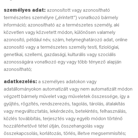
személyes adat:
azonosított vagy azonosítható
természetes személyre („érintett”) vonatkozó bármely
információ; azonosítható az a természetes személy, aki
közvetlen vagy közvetett módon, különösen valamely
azonosító, például név, szám, helymeghatározó adat, online
azonosító vagy a természetes személy testi, fiziológiai,
genetikai, szellemi, gazdasági, kulturális vagy szociális
azonosságára vonatkozó egy vagy több tényező alapján
azonosítható;
adatkezelés:
a személyes adatokon vagy
adatállományokon automatizált vagy nem automatizált módon
végzett bármely művelet vagy műveletek összessége, így a
gyűjtés, rögzítés, rendszerezés, tagolás, tárolás, átalakítás
vagy megváltoztatás, lekérdezés, betekintés, felhasználás,
közlés továbbítás, terjesztés vagy egyéb módon történő
hozzáférhetővé tétel útján, összehangolás vagy
összekapcsolás, korlátozás, törlés, illetve megsemmisítés;