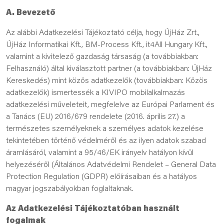
A. Bevezető
Az alábbi Adatkezelési Tájékoztató célja, hogy ÚjHáz Zrt.,
ÚjHáz Informatikai Kft., BM-Process Kft., it4All Hungary Kft.,
valamint a kivitelező gazdaság társaság (a továbbiakban:
Felhasználó) által kiválasztott partner (a továbbiakban: ÚjHáz
Kereskedés) mint közös adatkezelők (továbbiakban: Közös
adatkezelők) ismertessék a KIVIPO mobilalkalmazás
adatkezelési műveleteit, megfelelve az Európai Parlament és
a Tanács (EU) 2016/679 rendelete (2016. április 27.) a
természetes személyeknek a személyes adatok kezelése
tekintetében történő védelméről és az ilyen adatok szabad
áramlásáról, valamint a 95/46/EK irányelv hatályon kívül
helyezéséről (Általános Adatvédelmi Rendelet – General Data
Protection Regulation (GDPR) előírásaiban és a hatályos
magyar jogszabályokban foglaltaknak.
Az Adatkezelési Tájékoztatóban használt
fogalmak