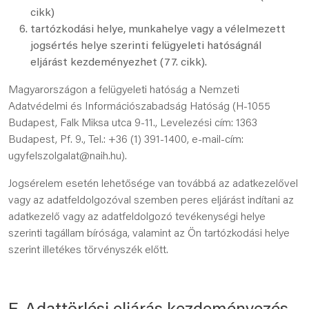
cikk)
tartózkodási helye, munkahelye vagy a vélelmezett
jogsértés helye szerinti felügyeleti hatóságnál
eljárást kezdeményezhet (77. cikk).
Magyarországon a felügyeleti hatóság a Nemzeti
Adatvédelmi és Információszabadság Hatóság (H-1055
Budapest, Falk Miksa utca 9-11., Levelezési cím: 1363
Budapest, Pf. 9., Tel.: +36 (1) 391-1400, e-mail-cím:
ugyfelszolgalat@naih.hu).
Jogsérelem esetén lehetősége van továbbá az adatkezelővel
vagy az adatfeldolgozóval szemben peres eljárást indítani az
adatkezelő vagy az adatfeldolgozó tevékenységi helye
szerinti tagállam bírósága, valamint az Ön tartózkodási helye
szerint illetékes törvényszék előtt.