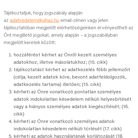
Tájékoztatjuk, hogy jogszabály alapján
az
adatvedelem@ujhaz.hu
email-címen vagy jelen
tájékoztatóban megjelölt elérhetőségeinken érvényesítheti az
Önt megillető jogokat, amely alapján – a jogszabályban
megjelölt keretek között:
hozzáférést kérhet az Önről kezelt személyes
adatokhoz, illetve másolatukhoz; (15. cikk)
tájékoztatást kérhet az adatkezelés főbb jellemzőit
(célja, kezelt adatok köre, bevont adatfeldolgozók,
adatkezelés tartama) illetően; (15. cikk)
kérheti az Önre vonatkozó pontatlan személyes
adatok indokolatlan késedelem nélküli helyesbítését
vagy a hiányos személyes adatok kiegészítését; (16.
cikk)
kérheti az Önre vonatkozó személyes adatok
indokolatlan késedelem nélküli törlését (17. cikk)
kérheti az adatok használatának korlátozását (18.