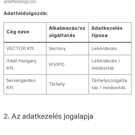
adatfeldolgozói.
Adatfeldolgozók:
Alkalmazás/sz
Adatkezelés
Cég neve
olgáltatás
típusa
VECTOR Kft.
Vectory
Lekérdezés
it4all Hungary
Lekérdezés /
KIVIPO
Kft.
módosítás
Servergarden
Tárhelyszolgálta
Tárhely
Kft.
tás / módosítás
2. Az adatkezelés jogalapja