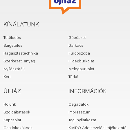
KÍNÁLATUNK
Tetőfedés
Gépészet
Szigetelés
Barkács
Ragasztástechnika
Fürdőszoba
Szerkezeti anyag
Hidegburkolat
Nyílászárók
Melegburkolat
Kert
Térkő
ÚJHÁZ
INFORMÁCIÓK
Rólunk
Cégadatok
Szolgáltatások
Impresszum
Kapcsolat
Jogi nyilatkozat
Csatlakozóknak
KIVIPO Adatkezelési tájékoztató