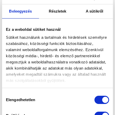
Kerti eszközök, szerszámok
Beleegyezés
Részletek
A sütikről
A hatékony kerti munkához megbízható nyeles és
kézi szerszámok és praktikus kiegészítők állnak
rendelkezésre a rendezett, kényelmes
Ez a weboldal sütiket használ
munkavégzéshez.
Sütiket használunk a tartalmak és hirdetések személyre
szabásához, közösségi funkciók biztosításához,
valamint weboldalforgalmunk elemzéséhez. Ezenkívül
közösségi média-, hirdető- és elemző partnereinkkel
megosztjuk a weboldalhasználatra vonatkozó adataidat,
akik kombinálhatják az adatokat más olyan adatokkal,
amelyeket megadtál számukra vagy az általad használt
más szolgáltatásokból gyűjtöttek.
Kerti bútorok
Az „ÖSSZES ENGEDÉLYEZÉSE” gomb
Hozzájárulás
A szabadtéri pihenéshez és vendéglátáshoz
megnyomásával kifejezett hozzájárulásodat adod az
Elengedhetetlen
kiválasztása
kényelmes, stílusos kerti bútorok közül
összes süti futtatásához, a „Személyre szabom” gomb
választhatsz, amelyek tartós anyagaiknak
használatával csak az általad kiválasztott süti kategóriák