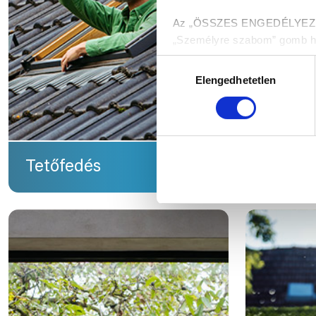
Az „ÖSSZES ENGEDÉLYEZÉSE”
„Személyre szabom” gomb hasz
melyekről a Részletek megjel
Hozzájárulás
Elengedhetetlen
kiválasztása
Munkánk megkönnyítése ér
Tetőfedés
Sziget