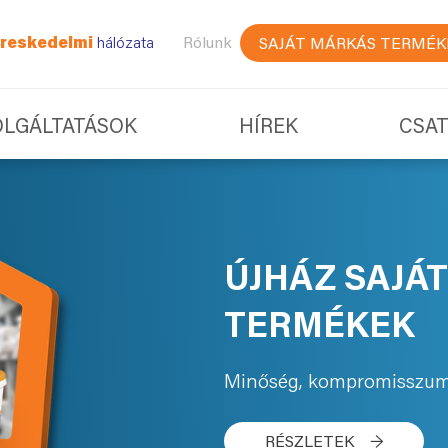
reskedelmi
hálózata
Rólunk
SAJÁT MÁRKÁS TERMÉK
OLGÁLTATÁSOK
HÍREK
CSA
ÚJHÁZ SAJÁ
TERMÉKEK
Minőség, kompromisszum
RÉSZLETEK
→