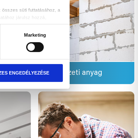
szes süti futtatásához, a
atához járulsz hozzá,
Marketing
t!
ka
Szerkezeti anyag
ZES ENGEDÉLYEZÉSE