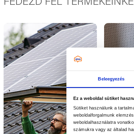
FEDEZD FEL TERMÉKEINKE
Beleegyezés
Ez a weboldal sütiket haszn
Sütiket használunk a tartal
weboldalforgalmunk elemzésé
weboldalhasználatra vonatko
számukra vagy az általad has