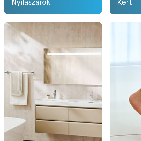
Nyílászárók
Kert