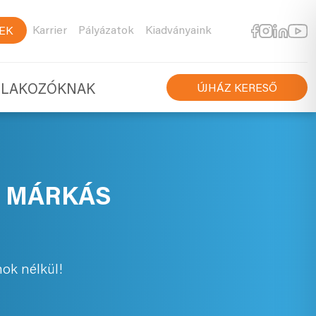
Karrier
Pályázatok
Kiadványaink
EK
TLAKOZÓKNAK
ÚJHÁZ KERESŐ
T MÁRKÁS
ok nélkül!