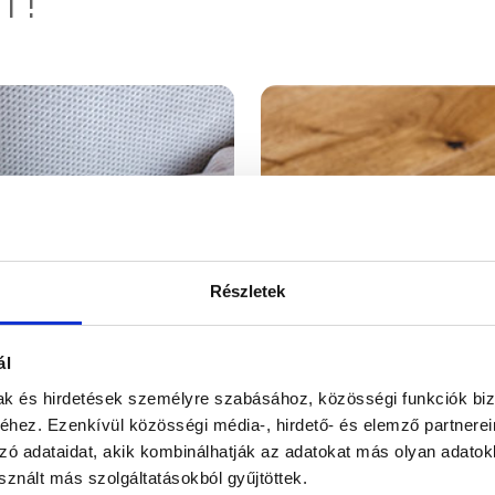
T!
Részletek
ál
mak és hirdetések személyre szabásához, közösségi funkciók biz
hez. Ezenkívül közösségi média-, hirdető- és elemző partnere
zó adataidat, akik kombinálhatják az adatokat más olyan adato
znált más szolgáltatásokból gyűjtöttek.