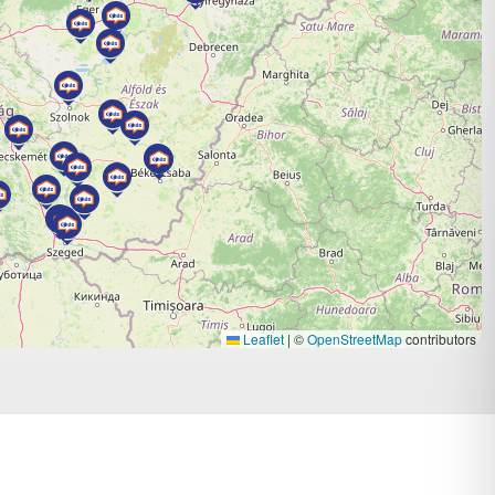
Leaflet
|
©
OpenStreetMap
contributors