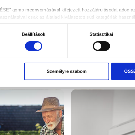
 gomb megnyomásával kifejezett hozzájárulásodat adod az ös
nálatával csak az általad kiválasztott süti kategóriák használ
enítése fül alatt tájékozódhatsz.
Beállítások
Statisztikai
dekében kérjük válaszd az „ÖSSZES ENGEDÉLYEZÉSE” gombo
elés
Ragasztástechni
Személyre szabom
ÖSS