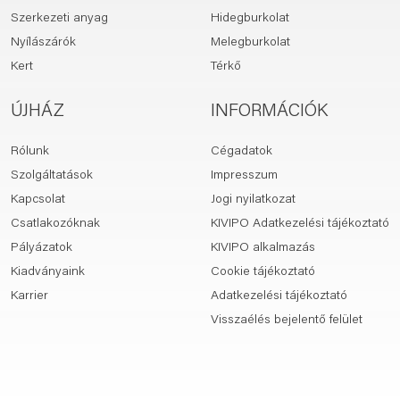
Szerkezeti anyag
Hidegburkolat
Nyílászárók
Melegburkolat
Kert
Térkő
ÚJHÁZ
INFORMÁCIÓK
Rólunk
Cégadatok
Szolgáltatások
Impresszum
Kapcsolat
Jogi nyilatkozat
Csatlakozóknak
KIVIPO Adatkezelési tájékoztató
Pályázatok
KIVIPO alkalmazás
Kiadványaink
Cookie tájékoztató
Karrier
Adatkezelési tájékoztató
Visszaélés bejelentő felület