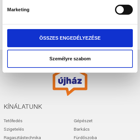
„ÖSSZES ENGEDÉLYEZÉSE” gombot!
Marketing
Elfogadom az
adatkezelési
FELIRATKOZOM!
tájékoztatót
ÖSSZES ENGEDÉLYEZÉSE
Személyre szabom
KÍNÁLATUNK
Tetőfedés
Gépészet
Szigetelés
Barkács
Ragasztástechnika
Fürdőszoba