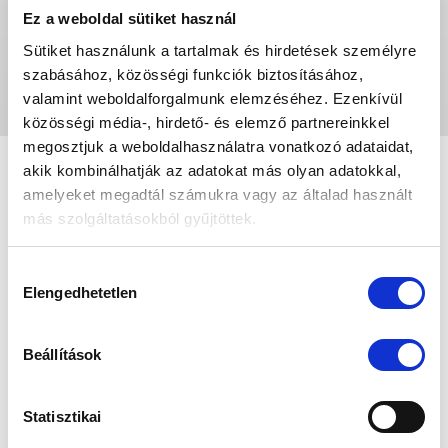
Ez a weboldal sütiket használ
Sütiket használunk a tartalmak és hirdetések személyre
szabásához, közösségi funkciók biztosításához,
valamint weboldalforgalmunk elemzéséhez. Ezenkívül
Leaflet
|
©
OpenStreetMap
contributors
közösségi média-, hirdető- és elemző partnereinkkel
megosztjuk a weboldalhasználatra vonatkozó adataidat,
akik kombinálhatják az adatokat más olyan adatokkal,
amelyeket megadtál számukra vagy az általad használt
más szolgáltatásokból gyűjtöttek.
HÍRLEVÉL FELIRATKOZÁS
Az „ÖSSZES ENGEDÉLYEZÉSE” gomb
Hozzájárulás
Értesülj az elsők között legújabb híreinkról és akcióinkról!
megnyomásával kifejezett hozzájárulásodat adod az
Elengedhetetlen
kiválasztása
összes süti futtatásához, a „Személyre szabom” gomb
használatával csak az általad kiválasztott süti kategóriák
Beállítások
használatához járulsz hozzá, melyekről a Részletek
megjelenítése fül alatt tájékozódhatsz.
Statisztikai
Munkánk megkönnyítése érdekében kérjük válaszd az