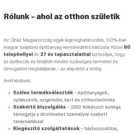
Rólunk – ahol az otthon születik
Az Újház Magyarország egyik legmeghatározóbb, 100%-ban
magyar tulajdonú építőanyag-kereskedelmi hálózata. Közel
80
telephellyel
és
27 év tapasztalattal
biztosítjuk, hogy
az építkezők és felújítók minden szükséges terméket és
támogatást megtaláljanak – az alapoktól a tetőig.
Amit kínálunk:
Széles termékválaszték
– építőanyagok,
nyílászárók, szigetelés, kert és otthontechnika
Szakértő kiszolgálás
– 2300 felkészült kolléga
támogatja a döntéseket személyre szabott
tanácsadással
Kiegészítő szolgáltatások
– házhozszállítás,