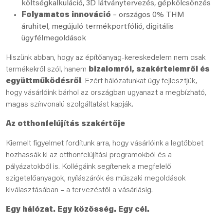
költségkalkuláció, 3D látványtervezés, gépkölcsönzés
Folyamatos innováció
– országos 0% THM
áruhitel, megújuló termékportfólió, digitális
ügyfélmegoldások
Hiszünk abban, hogy az építőanyag-kereskedelem nem csak
termékekről szól, hanem
bizalomról, szakértelemről és
együttműködésről
. Ezért hálózatunkat úgy fejlesztjük,
hogy vásárlóink bárhol az országban ugyanazt a megbízható,
magas színvonalú szolgáltatást kapják.
Az otthonfelújítás szakértője
Kiemelt figyelmet fordítunk arra, hogy vásárlóink a legtöbbet
hozhassák ki az otthonfelújítási programokból és a
pályázatokból is. Kollégáink segítenek a megfelelő
szigetelőanyagok, nyílászárók és műszaki megoldások
kiválasztásában – a tervezéstől a vásárlásig.
Egy hálózat. Egy közösség. Egy cél.