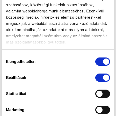
szabásához, közösségi funkciók biztosításához,
Facebook
valamint weboldalforgalmunk elemzéséhez. Ezenkívül
közösségi média-, hirdető- és elemző partnereinkkel
megosztjuk a weboldalhasználatra vonatkozó adataidat,
akik kombinálhatják az adatokat más olyan adatokkal,
amelyeket megadtál számukra vagy az általad használt
más szolgáltatásokból gyűjtöttek.
Az „ÖSSZES ENGEDÉLYEZÉSE” gomb
Instagram
Hozzájárulás
megnyomásával kifejezett hozzájárulásodat adod az
Elengedhetetlen
kiválasztása
összes süti futtatásához, a „Személyre szabom” gomb
használatával csak az általad kiválasztott süti kategóriák
Beállítások
használatához járulsz hozzá, melyekről a Részletek
megjelenítése fül alatt tájékozódhatsz.
Statisztikai
Munkánk megkönnyítése érdekében kérjük válaszd az
„ÖSSZES ENGEDÉLYEZÉSE” gombot!
Youtube
Marketing