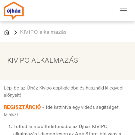
KIVIPO alkalmazás
KIVIPO ALKALMAZÁS
Lépj be az Újház Kivipo applikációba és használd ki egyedi
előnyeit!
REGISZTÁRCIÓ
« Ide kattintva egy videós segítséget
találsz!
Töltsd le mobiltelefonodra az Újház KIVIPO
alkalmazást díjmentesen az App Store-ból vagy a