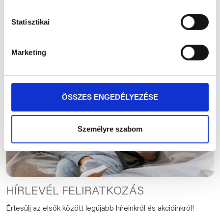
megjelenítése fül alatt tájékozódhatsz.
Elakadtál? Segítünk! Keresd az Újház értékesítő
Statisztikai
munkatársait!
Munkánk megkönnyítése érdekében kérjük válaszd az
„ÖSSZES ENGEDÉLYEZÉSE” gombot!
Marketing
ÖSSZES ENGEDÉLYEZÉSE
Személyre szabom
HÍRLEVÉL FELIRATKOZÁS
Értesülj az elsők között legújabb híreinkról és akcióinkról!