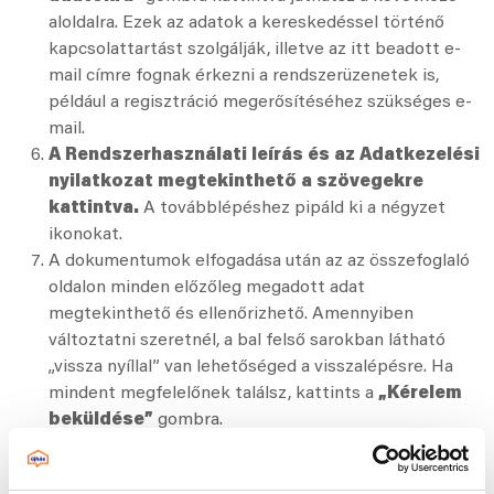
aloldalra. Ezek az adatok a kereskedéssel történő
kapcsolattartást szolgálják, illetve az itt beadott e-
mail címre fognak érkezni a rendszerüzenetek is,
például a regisztráció megerősítéséhez szükséges e-
mail.
A Rendszerhasználati leírás és az Adatkezelési
nyilatkozat megtekinthető a szövegekre
kattintva.
A továbblépéshez pipáld ki a négyzet
ikonokat.
A dokumentumok elfogadása után az az összefoglaló
oldalon minden előzőleg megadott adat
megtekinthető és ellenőrizhető. Amennyiben
változtatni szeretnél, a bal felső sarokban látható
„vissza nyíllal” van lehetőséged a visszalépésre. Ha
mindent megfelelőnek találsz, kattints a
„Kérelem
beküldése”
gombra.
A kérelmed a kiválasztott kereskedés munkatársa
nyitvatartási időben ellenőrizni fogja és egy