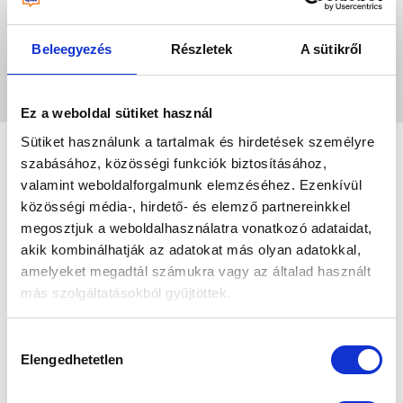
Beleegyezés
Részletek
A sütikről
Leaflet
|
©
OpenStreetMap
contributors
Ez a weboldal sütiket használ
Sütiket használunk a tartalmak és hirdetések személyre
szabásához, közösségi funkciók biztosításához,
valamint weboldalforgalmunk elemzéséhez. Ezenkívül
közösségi média-, hirdető- és elemző partnereinkkel
megosztjuk a weboldalhasználatra vonatkozó adataidat,
akik kombinálhatják az adatokat más olyan adatokkal,
amelyeket megadtál számukra vagy az általad használt
más szolgáltatásokból gyűjtöttek.
Az „ÖSSZES ENGEDÉLYEZÉSE” gomb
Hozzájárulás
megnyomásával kifejezett hozzájárulásodat adod az
Elengedhetetlen
kiválasztása
összes süti futtatásához, a „Személyre szabom” gomb
használatával csak az általad kiválasztott süti kategóriák