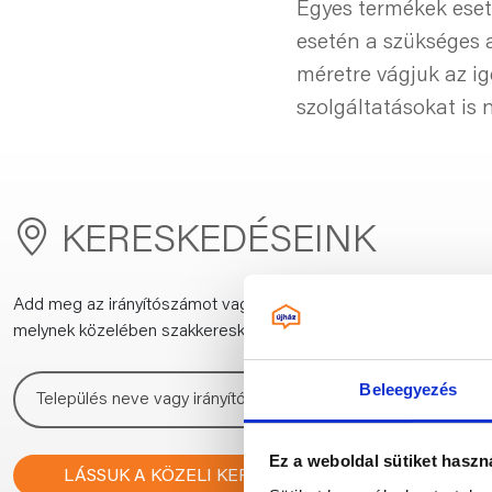
Egyes termékek eset
esetén a szükséges a
méretre vágjuk az ig
szolgáltatásokat is 
KERESKEDÉSEINK
Add meg az irányítószámot vagy a település nevét,
melynek közelében szakkereskedést keresel:
Beleegyezés
Ez a weboldal sütiket haszn
LÁSSUK A KÖZELI KERESKEDÉSEKET!