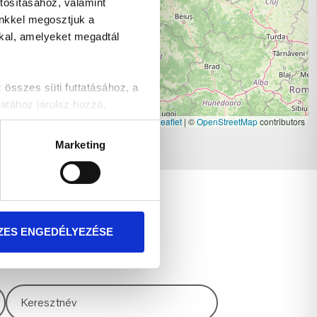
tosításához, valamint
inkkel megosztjuk a
kkal, amelyeket megadtál
szes süti futtatásához, a
atához járulsz hozzá,
Leaflet
|
©
OpenStreetMap
contributors
Marketing
t!
TKOZÁS
ZES ENGEDÉLYEZÉSE
és akcióinkról!