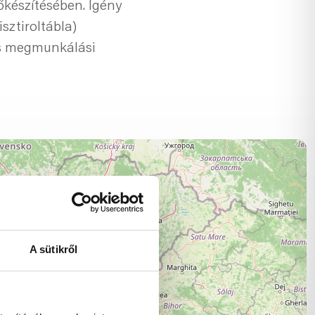
őkészítésében. Igény
sztiroltábla)
 és megmunkálási
A sütikről