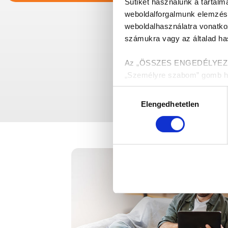
Sütiket használunk a tartal
weboldalforgalmunk elemzésé
weboldalhasználatra vonatko
számukra vagy az általad has
Az „ÖSSZES ENGEDÉLYEZÉSE”
„Személyre szabom” gomb hasz
melyekről a Részletek megjel
Hozzájárulás
Elengedhetetlen
kiválasztása
Munkánk megkönnyítése ér