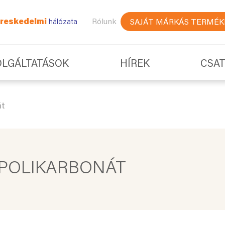
reskedelmi
hálózata
Rólunk
SAJÁT MÁRKÁS TERMÉK
OLGÁLTATÁSOK
HÍREK
CSA
át
 POLIKARBONÁT