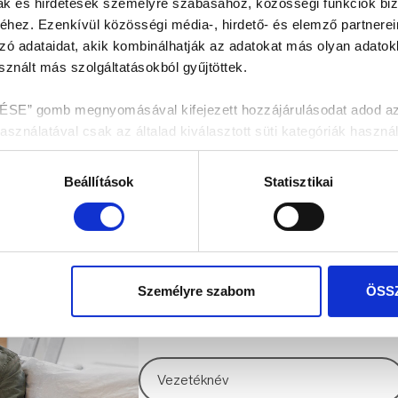
mak és hirdetések személyre szabásához, közösségi funkciók biz
hez. Ezenkívül közösségi média-, hirdető- és elemző partnere
zó adataidat, akik kombinálhatják az adatokat más olyan adato
znált más szolgáltatásokból gyűjtöttek.
 gomb megnyomásával kifejezett hozzájárulásodat adod az ös
nálatával csak az általad kiválasztott süti kategóriák használ
enítése fül alatt tájékozódhatsz.
Beállítások
Statisztikai
dekében kérjük válaszd az „ÖSSZES ENGEDÉLYEZÉSE” gombo
HÍRLEVÉL FELIRA
Személyre szabom
ÖSS
Értesülj az elsők között legújabb híreinkról 