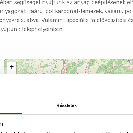
ében segítséget nyújtunk az anyag beépítésének el
nyagokat (faáru, polikarbonát-lemezek, vasáru, poli
ényekre szabva. Valamint speciális fa előkészítési
nyújtunk telephelyeinken.
+
−
Részletek
ál