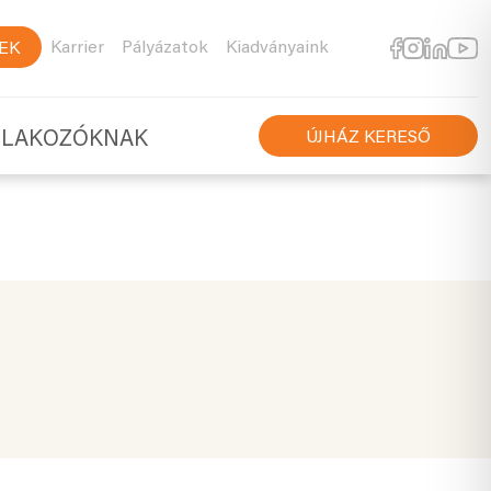
Karrier
Pályázatok
Kiadványaink
EK
TLAKOZÓKNAK
ÚJHÁZ KERESŐ