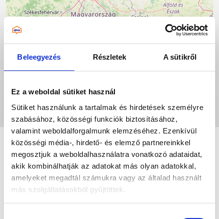
Beleegyezés
Részletek
A sütikről
Ez a weboldal sütiket használ
Sütiket használunk a tartalmak és hirdetések személyre
Leaflet
|
©
OpenStreetMap
contributors
szabásához, közösségi funkciók biztosításához,
valamint weboldalforgalmunk elemzéséhez. Ezenkívül
közösségi média-, hirdető- és elemző partnereinkkel
megosztjuk a weboldalhasználatra vonatkozó adataidat,
akik kombinálhatják az adatokat más olyan adatokkal,
amelyeket megadtál számukra vagy az általad használt
más szolgáltatásokból gyűjtöttek.
Az „ÖSSZES ENGEDÉLYEZÉSE” gomb
Hozzájárulás