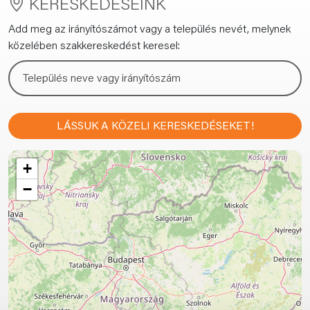
KERESKEDÉSEINK
Add meg az irányítószámot vagy a település nevét, melynek
közelében szakkereskedést keresel:
LÁSSUK A KÖZELI KERESKEDÉSEKET!
+
−