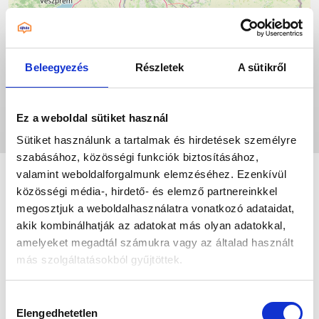
Beleegyezés
Részletek
A sütikről
Ez a weboldal sütiket használ
Leaflet
|
©
OpenStreetMap
contributors
Sütiket használunk a tartalmak és hirdetések személyre
szabásához, közösségi funkciók biztosításához,
valamint weboldalforgalmunk elemzéséhez. Ezenkívül
közösségi média-, hirdető- és elemző partnereinkkel
megosztjuk a weboldalhasználatra vonatkozó adataidat,
akik kombinálhatják az adatokat más olyan adatokkal,
amelyeket megadtál számukra vagy az általad használt
más szolgáltatásokból gyűjtöttek.
Az „ÖSSZES ENGEDÉLYEZÉSE” gomb
Hozzájárulás
megnyomásával kifejezett hozzájárulásodat adod az
Elengedhetetlen
kiválasztása