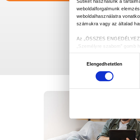
Sütiket használunk a tartal
weboldalforgalmunk elemzésé
weboldalhasználatra vonatko
számukra vagy az általad has
Az „ÖSSZES ENGEDÉLYEZÉSE”
„Személyre szabom” gomb hasz
melyekről a Részletek megjel
Hozzájárulás
Elengedhetetlen
kiválasztása
Munkánk megkönnyítése ér