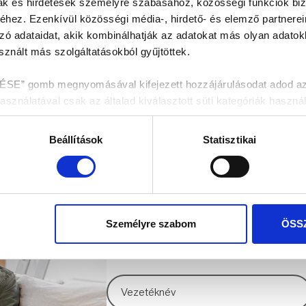
mak és hirdetések személyre szabásához, közösségi funkciók biz
hez. Ezenkívül közösségi média-, hirdető- és elemző partnere
zó adataidat, akik kombinálhatják az adatokat más olyan adato
znált más szolgáltatásokból gyűjtöttek.
 gomb megnyomásával kifejezett hozzájárulásodat adod az ös
nálatával csak az általad kiválasztott süti kategóriák használ
enítése fül alatt tájékozódhatsz.
Beállítások
Statisztikai
dekében kérjük válaszd az „ÖSSZES ENGEDÉLYEZÉSE” gombo
HÍRLEVÉL FELIRA
Személyre szabom
ÖSS
Értesülj az elsők között legújabb híreinkról 