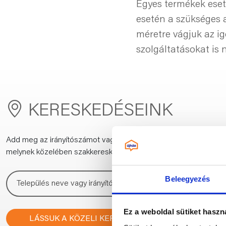
Egyes termékek eset
esetén a szükséges a
méretre vágjuk az ig
szolgáltatásokat is 
KERESKEDÉSEINK
Add meg az irányítószámot vagy a település nevét,
melynek közelében szakkereskedést keresel:
Beleegyezés
Ez a weboldal sütiket haszn
LÁSSUK A KÖZELI KERESKEDÉSEKET!