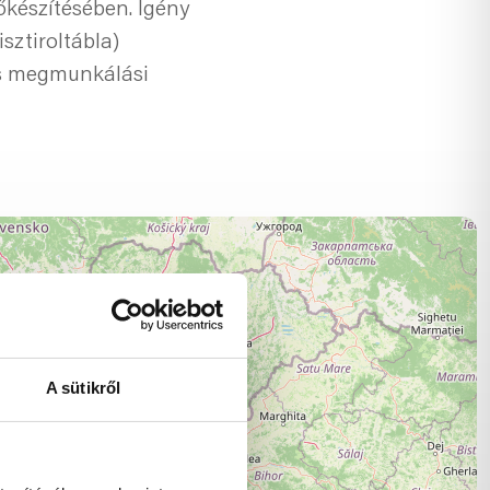
őkészítésében. Igény
sztiroltábla)
 és megmunkálási
A sütikről