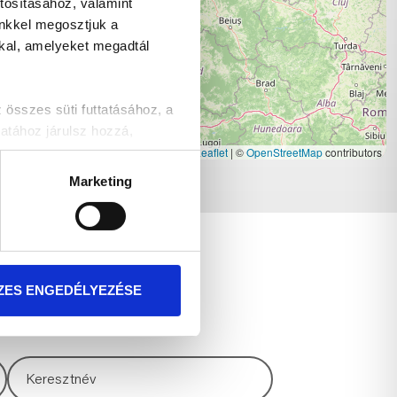
tosításához, valamint
inkkel megosztjuk a
kkal, amelyeket megadtál
szes süti futtatásához, a
atához járulsz hozzá,
Leaflet
|
©
OpenStreetMap
contributors
Marketing
t!
TKOZÁS
ZES ENGEDÉLYEZÉSE
és akcióinkról!