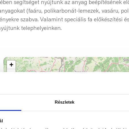
ében segítséget nyújtunk az anyag beépítésének el
nyagokat (faáru, polikarbonát-lemezek, vasáru, poli
ényekre szabva. Valamint speciális fa előkészítési
nyújtunk telephelyeinken.
+
−
Részletek
ál