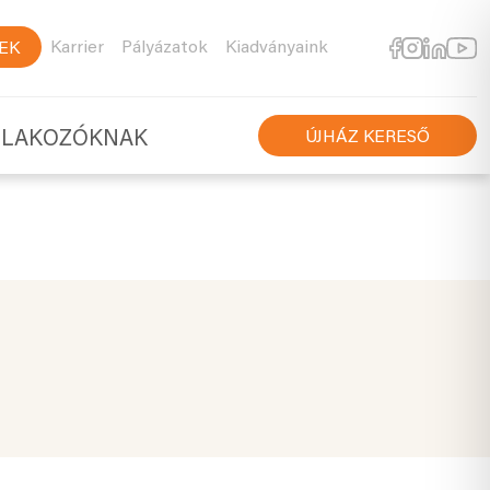
Karrier
Pályázatok
Kiadványaink
EK
TLAKOZÓKNAK
ÚJHÁZ KERESŐ