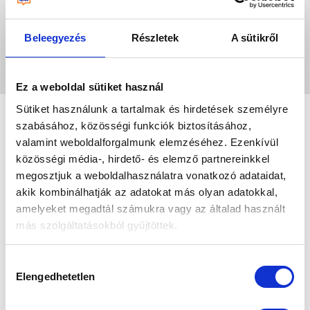
Beleegyezés
Részletek
A sütikről
Leaflet
|
©
OpenStreetMap
contributors
Ez a weboldal sütiket használ
Sütiket használunk a tartalmak és hirdetések személyre
szabásához, közösségi funkciók biztosításához,
valamint weboldalforgalmunk elemzéséhez. Ezenkívül
közösségi média-, hirdető- és elemző partnereinkkel
megosztjuk a weboldalhasználatra vonatkozó adataidat,
akik kombinálhatják az adatokat más olyan adatokkal,
amelyeket megadtál számukra vagy az általad használt
más szolgáltatásokból gyűjtöttek.
Az „ÖSSZES ENGEDÉLYEZÉSE” gomb
Hozzájárulás
megnyomásával kifejezett hozzájárulásodat adod az
Elengedhetetlen
kiválasztása
összes süti futtatásához, a „Személyre szabom” gomb
használatával csak az általad kiválasztott süti kategóriák