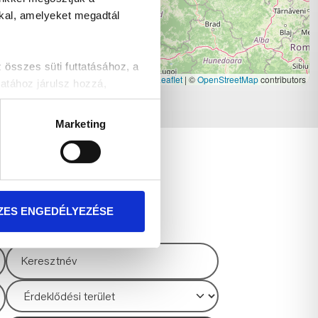
kkal, amelyeket megadtál
szes süti futtatásához, a
Leaflet
|
©
OpenStreetMap
contributors
atához járulsz hozzá,
Marketing
t!
TKOZÁS
ZES ENGEDÉLYEZÉSE
és akcióinkról!