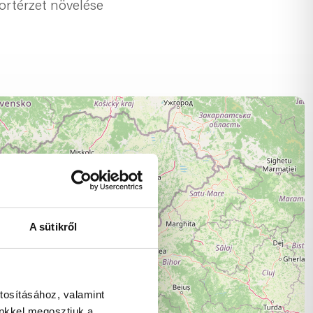
ortérzet növelése
A sütikről
tosításához, valamint
inkkel megosztjuk a