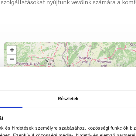
szolgáltatásokat nyújtunk vevőink számára a komf
+
−
Részletek
ál
mak és hirdetések személyre szabásához, közösségi funkciók biz
hez. Ezenkívül közösségi média-, hirdető- és elemző partnere