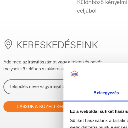
Különböző kényelmi 
céljából.
KERESKEDÉSEINK
Add meg az irányítószámot vagy a település nevét,
melynek közelében szakkereskedést keresel:
Beleegyezés
LÁSSUK A KÖZELI KERESKEDÉSEKET!
Ez a weboldal sütiket haszn
Sütiket használunk a tartal
weboldalforgalmunk elemzésé