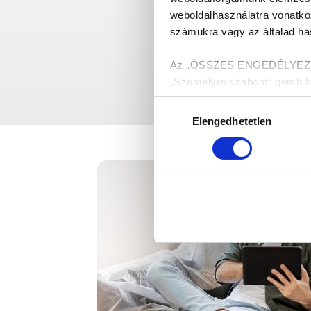
weboldalhasználatra vonatko
számukra vagy az általad has
Az „ÖSSZES ENGEDÉLYEZÉSE”
„Személyre szabom” gomb hasz
melyekről a Részletek megjel
Hozzájárulás
Elengedhetetlen
kiválasztása
Munkánk megkönnyítése ér