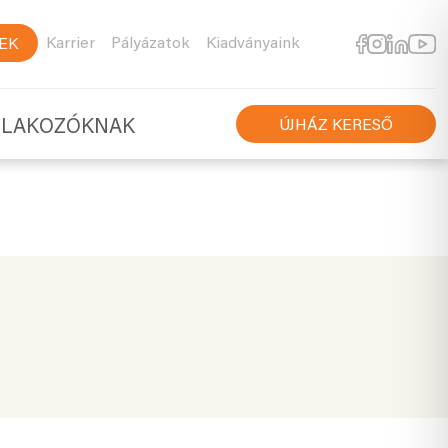
Karrier
Pályázatok
Kiadványaink
EK
TLAKOZÓKNAK
ÚJHÁZ KERESŐ