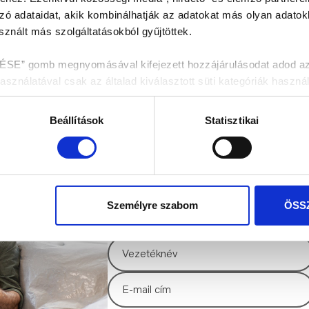
zó adataidat, akik kombinálhatják az adatokat más olyan adato
znált más szolgáltatásokból gyűjtöttek.
 gomb megnyomásával kifejezett hozzájárulásodat adod az ös
nálatával csak az általad kiválasztott süti kategóriák használ
enítése fül alatt tájékozódhatsz.
Beállítások
Statisztikai
dekében kérjük válaszd az „ÖSSZES ENGEDÉLYEZÉSE” gombo
HÍRLEVÉL FELIRA
Személyre szabom
ÖSS
Értesülj az elsők között legújabb híreinkról 