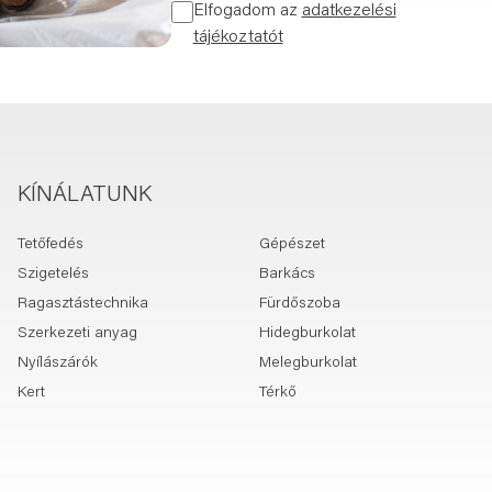
Elfogadom az
adatkezelési
tájékoztatót
KÍNÁLATUNK
Tetőfedés
Gépészet
Szigetelés
Barkács
Ragasztástechnika
Fürdőszoba
Szerkezeti anyag
Hidegburkolat
Nyílászárók
Melegburkolat
Kert
Térkő