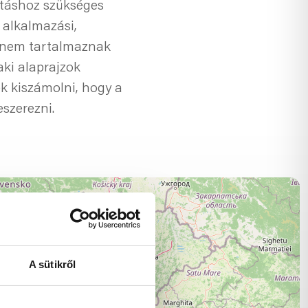
ításhoz szükséges
 alkalmazási,
k nem tartalmaznak
aki alaprajzok
ek kiszámolni, hogy a
szerezni.
A sütikről