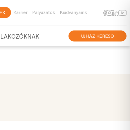
Karrier
Pályázatok
Kiadványaink
EK
TLAKOZÓKNAK
ÚJHÁZ KERESŐ