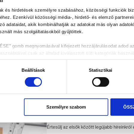
ál
mak és hirdetések személyre szabásához, közösségi funkciók biz
hez. Ezenkívül közösségi média-, hirdető- és elemző partnere
zó adataidat, akik kombinálhatják az adatokat más olyan adato
znált más szolgáltatásokból gyűjtöttek.
 gomb megnyomásával kifejezett hozzájárulásodat adod az ös
nálatával csak az általad kiválasztott süti kategóriák használ
enítése fül alatt tájékozódhatsz.
Beállítások
Statisztikai
dekében kérjük válaszd az „ÖSSZES ENGEDÉLYEZÉSE” gombo
Személyre szabom
ÖSS
HÍRLEVÉL FELIRA
Értesülj az elsők között legújabb híreinkról 