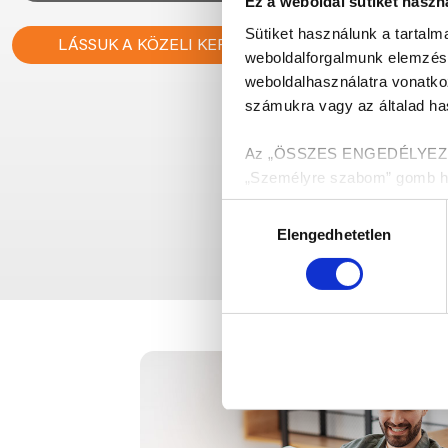
Ez a weboldal sütiket haszn
Sütiket használunk a tartal
LÁSSUK A KÖZELI KERESKEDÉSEKET!
weboldalforgalmunk elemzésé
weboldalhasználatra vonatko
számukra vagy az általad has
Az „ÖSSZES ENGEDÉLYEZÉSE”
„Személyre szabom” gomb hasz
melyekről a Részletek megjel
Hozzájárulás
Elengedhetetlen
kiválasztása
Munkánk megkönnyítése ér