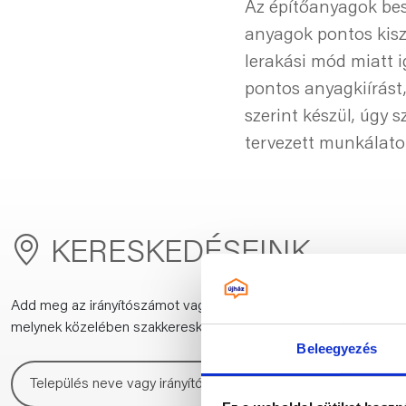
Az építőanyagok bes
anyagok pontos kisz
lerakási mód miatt 
pontos anyagkiírást,
szerint készül, úgy 
tervezett munkálato
KERESKEDÉSEINK
Add meg az irányítószámot vagy a település nevét,
melynek közelében szakkereskedést keresel:
Beleegyezés