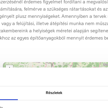
zerzésénél érdemes figyelmet fordítani a megvalós
ámítására, felmérve a szükséges rátartásokat és az
igényelt plusz mennyiségeket. Amennyiben a terve
 vagy a felújítási, illetve átépítési munka nem műsz
szakembereink a helyiségek méretei alapján segíten
khoz az egyes építőanyagokból mennyit érdemes be
+
−
Részletek