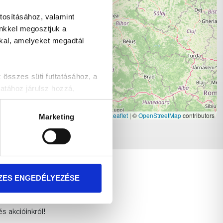
tosításához, valamint
inkkel megosztjuk a
kkal, amelyeket megadtál
szes süti futtatásához, a
atához járulsz hozzá,
Leaflet
|
©
OpenStreetMap
contributors
Marketing
t!
ZES ENGEDÉLYEZÉSE
TKOZÁS
és akcióinkról!