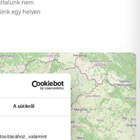
 általunk nem
óink egy helyen
A sütikről
tosításához, valamint