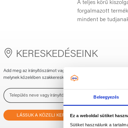
A teljes körű kiszol
forgalmazott termék
mindent be tudjanak
KERESKEDÉSEINK
Add meg az irányítószámot vagy a település nevét,
melynek közelében szakkereskedést keresel:
Beleegyezés
LÁSSUK A KÖZELI KERESKEDÉSEKET!
Ez a weboldal sütiket haszn
Sütiket használunk a tartal