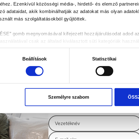
hez. Ezenkívül közösségi média-, hirdető- és elemző partnere
zó adataidat, akik kombinálhatják az adatokat más olyan adato
znált más szolgáltatásokból gyűjtöttek.
 gomb megnyomásával kifejezett hozzájárulásodat adod az ös
nálatával csak az általad kiválasztott süti kategóriák használ
enítése fül alatt tájékozódhatsz.
Beállítások
Statisztikai
dekében kérjük válaszd az „ÖSSZES ENGEDÉLYEZÉSE” gombo
HÍRLEVÉL FELIRA
Személyre szabom
ÖSS
Értesülj az elsők között legújabb híreinkról 