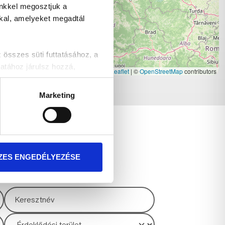
inkkel megosztjuk a
kkal, amelyeket megadtál
szes süti futtatásához, a
atához járulsz hozzá,
Leaflet
|
©
OpenStreetMap
contributors
Marketing
t!
TKOZÁS
ZES ENGEDÉLYEZÉSE
és akcióinkról!