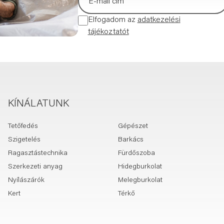
Elfogadom az
adatkezelési
tájékoztatót
KÍNÁLATUNK
Tetőfedés
Gépészet
Szigetelés
Barkács
Ragasztástechnika
Fürdőszoba
Szerkezeti anyag
Hidegburkolat
Nyílászárók
Melegburkolat
Kert
Térkő