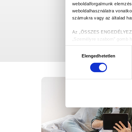
weboldalforgalmunk elemzésé
weboldalhasználatra vonatko
számukra vagy az általad has
Az „ÖSSZES ENGEDÉLYEZÉSE”
„Személyre szabom” gomb hasz
melyekről a Részletek megjel
Hozzájárulás
Elengedhetetlen
kiválasztása
Munkánk megkönnyítése ér