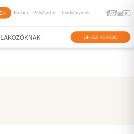
Karrier
Pályázatok
Kiadványaink
EK
TLAKOZÓKNAK
ÚJHÁZ KERESŐ