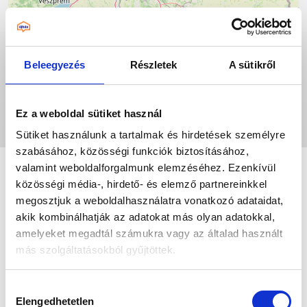
Beleegyezés
Részletek
A sütikről
Ez a weboldal sütiket használ
Leaflet
|
©
OpenStreetMap
contributors
Sütiket használunk a tartalmak és hirdetések személyre
szabásához, közösségi funkciók biztosításához,
valamint weboldalforgalmunk elemzéséhez. Ezenkívül
közösségi média-, hirdető- és elemző partnereinkkel
megosztjuk a weboldalhasználatra vonatkozó adataidat,
akik kombinálhatják az adatokat más olyan adatokkal,
amelyeket megadtál számukra vagy az általad használt
más szolgáltatásokból gyűjtöttek.
Az „ÖSSZES ENGEDÉLYEZÉSE” gomb
Hozzájárulás
megnyomásával kifejezett hozzájárulásodat adod az
Elengedhetetlen
kiválasztása