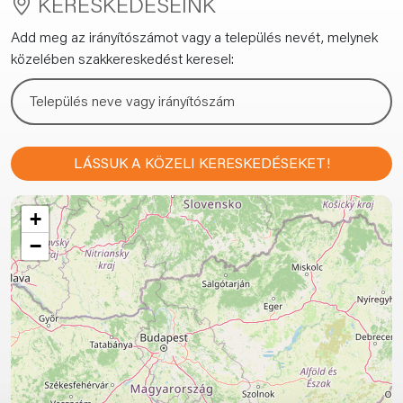
KERESKEDÉSEINK
Add meg az irányítószámot vagy a település nevét, melynek
közelében szakkereskedést keresel:
LÁSSUK A KÖZELI KERESKEDÉSEKET!
+
−