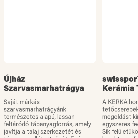
Újház
swisspo
Szarvasmarhatrágya
Kerámia 
Saját márkás
A KERKA hor
szarvasmarhatrágyánk
tetőcserepe
természetes alapú, lassan
megoldást kí
feltáródó tápanyagforrás, amely
egyszeres fe
javítja a talaj szerkezetét és
Sík felületük