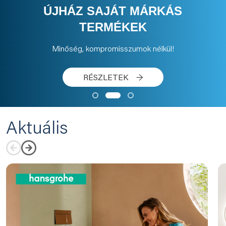
SW TÉRKŐ AKCIÓ
Prémium térkövek kedvező áron!
MEGNÉZEM
→
Aktuális