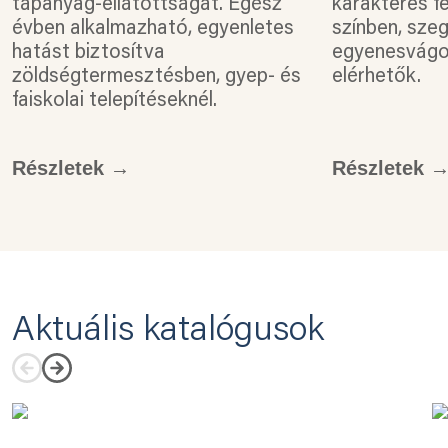
tápanyag-ellátottságát. Egész
karakteres f
évben alkalmazható, egyenletes
színben, sz
hatást biztosítva
egyenesvágot
zöldségtermesztésben, gyep- és
elérhetők.
faiskolai telepítéseknél.
Részletek →
Részletek 
Aktuális katalógusok