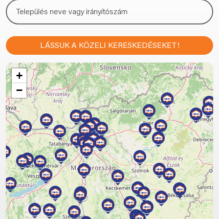
LÁSSUK A KÖZELI KERESKEDÉSEKET!
+
−