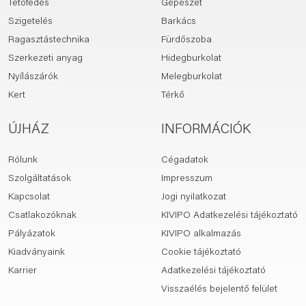
Tetőfedés
Gépészet
Szigetelés
Barkács
Ragasztástechnika
Fürdőszoba
Szerkezeti anyag
Hidegburkolat
Nyílászárók
Melegburkolat
Kert
Térkő
ÚJHÁZ
INFORMÁCIÓK
Rólunk
Cégadatok
Szolgáltatások
Impresszum
Kapcsolat
Jogi nyilatkozat
Csatlakozóknak
KIVIPO Adatkezelési tájékoztató
Pályázatok
KIVIPO alkalmazás
Kiadványaink
Cookie tájékoztató
Karrier
Adatkezelési tájékoztató
Visszaélés bejelentő felület