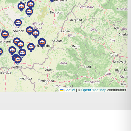
Leaflet
|
©
OpenStreetMap
contributors