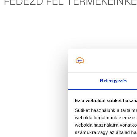
FEDEZD FEL TERMÉKEINKE
Beleegyezés
Ez a weboldal sütiket haszn
Sütiket használunk a tartal
weboldalforgalmunk elemzésé
weboldalhasználatra vonatko
számukra vagy az általad has