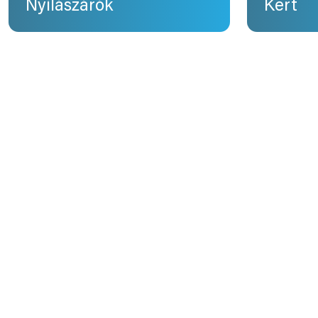
Nyílászárók
Kert