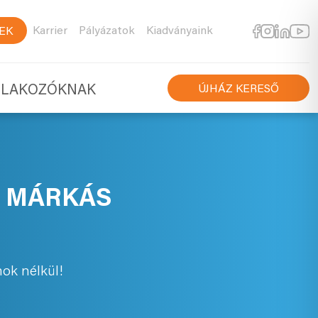
Karrier
Pályázatok
Kiadványaink
EK
TLAKOZÓKNAK
ÚJHÁZ KERESŐ
T MÁRKÁS
ok nélkül!