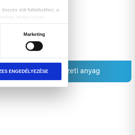
szes süti futtatásához, a
atához járulsz hozzá,
Marketing
t!
ka
Szerkezeti anyag
ZES ENGEDÉLYEZÉSE