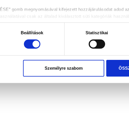
 gomb megnyomásával kifejezett hozzájárulásodat adod az ös
nálatával csak az általad kiválasztott süti kategóriák használ
enítése fül alatt tájékozódhatsz.
Beállítások
Statisztikai
dekében kérjük válaszd az „ÖSSZES ENGEDÉLYEZÉSE” gombo
elés
Ragasztástechni
Személyre szabom
ÖSS