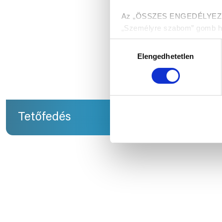
Az „ÖSSZES ENGEDÉLYEZÉSE”
„Személyre szabom” gomb hasz
melyekről a Részletek megjel
Hozzájárulás
Elengedhetetlen
kiválasztása
Munkánk megkönnyítése ér
Tetőfedés
Sziget