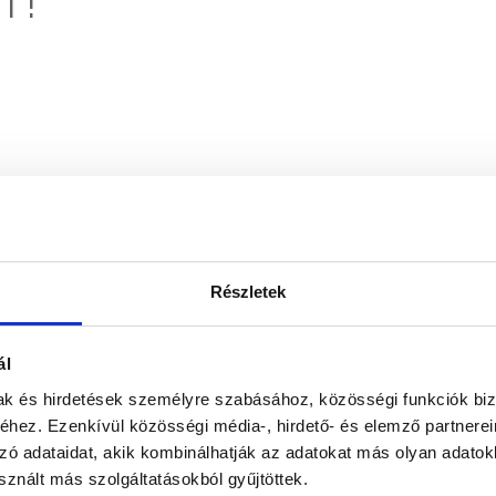
T!
Részletek
ál
mak és hirdetések személyre szabásához, közösségi funkciók biz
hez. Ezenkívül közösségi média-, hirdető- és elemző partnere
zó adataidat, akik kombinálhatják az adatokat más olyan adato
znált más szolgáltatásokból gyűjtöttek.