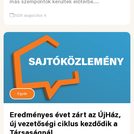
más szempontok kerültek előtérbe….
2026 augusztus 4
Egyéb
Eredményes évet zárt az ÚjHáz,
új vezetőségi ciklus kezdődik a
Társaságnál