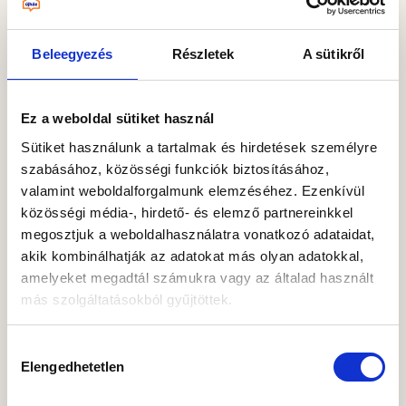
Beleegyezés
Részletek
A sütikről
Ez a weboldal sütiket használ
Sütiket használunk a tartalmak és hirdetések személyre
szabásához, közösségi funkciók biztosításához,
Felújítás
valamint weboldalforgalmunk elemzéséhez. Ezenkívül
közösségi média-, hirdető- és elemző partnereinkkel
Látványos Laufen LED tükrök
megosztjuk a weboldalhasználatra vonatkozó adataidat,
akik kombinálhatják az adatokat más olyan adatokkal,
A fürdőszoba az a hely, ahol a nap kezdődik és
amelyeket megadtál számukra vagy az általad használt
véget ér – ezért nem mindegy, milyen
más szolgáltatásokból gyűjtöttek.
hangulatot teremtünk benne….
Az „ÖSSZES ENGEDÉLYEZÉSE” gomb
Hozzájárulás
2025 november 24
megnyomásával kifejezett hozzájárulásodat adod az
Elengedhetetlen
kiválasztása
összes süti futtatásához, a „Személyre szabom” gomb