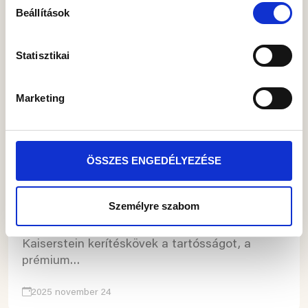
használatával csak az általad kiválasztott süti kategóriák
Beállítások
használatához járulsz hozzá, melyekről a Részletek
megjelenítése fül alatt tájékozódhatsz.
Statisztikai
Munkánk megkönnyítése érdekében kérjük válaszd az
„ÖSSZES ENGEDÉLYEZÉSE” gombot!
Marketing
Felújítás
ÖSSZES ENGEDÉLYEZÉSE
Stílusos Leier kerítéskövek
Személyre szabom
Egy szép kerítés nemcsak védi az otthont,
hanem megadja annak karakterét is. A Leier
Kaiserstein kerítéskövek a tartósságot, a
prémium…
2025 november 24